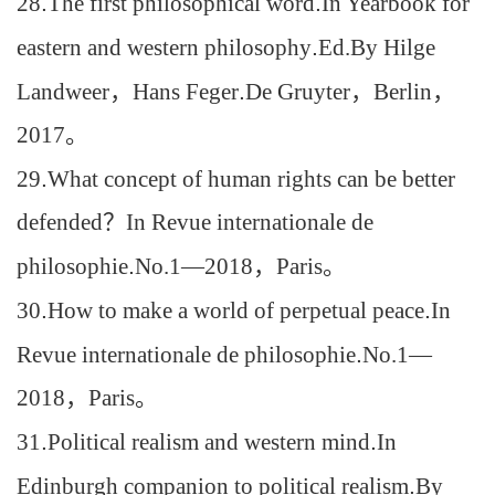
28
.
The first philosophical word
.
In Yearbook for
eastern and western philosophy
.
Ed.By Hilge
Landweer
，
Hans Feger
.
De Gruyter
，
Berlin
，
2017
。
29
.
What concept of human rights can be better
defended
？
In Revue internationale de
philosophie
.
No.1—2018
，
Paris
。
30
.
How to make a world of perpetual peace
.
In
Revue internationale de philosophie
.
No.1—
2018
，
Paris
。
31
.
Political realism and western mind
.
In
Edinburgh companion to political realism
.
By