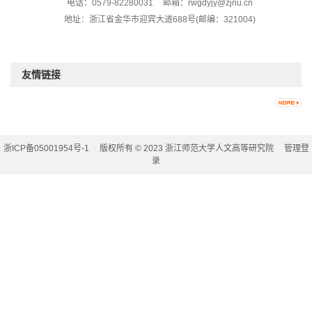
电话：0579-82280031
邮箱：rwgdyjy@zjnu.cn
地址：浙江省金华市迎宾大道688号(邮编：321004)
友情链接
浙ICP备05001954号-1
版权所有 © 2023 浙江师范大学人文高等研究院
管理登
录