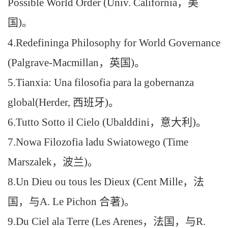
Possible World Order (Univ. California
，
美
国
)
。
4.
Redefining
a Philosophy for World Governance
(Palgrave-Macmillan
，
英国
)
。
5.
Tianxia: Una filosofia para la gobernanza
global(Herder,
西班牙
)
。
6.
Tutto Sotto il Cielo (Ubalddini
，
意大利
)
。
7.
Nowa Filozofia ladu Swiatowego (Time
Marszalek
，
波兰
)
。
8.
Un Dieu ou tous les Dieux (Cent Mille
，
法
国，与
A. Le Pichon
合著
)
。
9.
Du Ciel ala Terre (Les Arenes
，
法国，与
R.