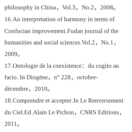
philosophy in China
，
Vol.3
，
No.2
，
2008
。
16
.
An interpretation of harmony in terms of
Confucian improvement
.
Fudan journal of the
humanities and social sciences.Vol.2
，
No.1
，
2009
。
17
.
Ontologie de la coexistence
：
du cogito au
facio. In Diogène
，
n° 228
，
octobre-
décembre
，
2010
。
18
.
Comprendre et accepter
.
In Le Renversement
du Ciel.Ed
.
Alain Le Pichon
，
CNRS Editions
，
2011
。