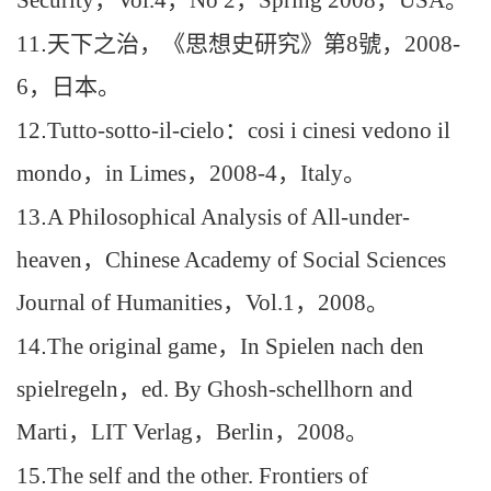
11
.
天下之治，《思想史研究》第
8
號，
2008-
6
，日本。
12
.
Tutto-sotto-il-cielo
：
cosi i cinesi vedono il
mondo
，
in Limes
，
2008-4
，
Italy
。
13
.
A Philosophical Analysis of All-under-
heaven
，
Chinese Academy of Social Sciences
Journal of Humanities
，
Vol.1
，
2008
。
14
.
The original game
，
In Spielen nach den
spielregeln
，
ed. By Ghosh-schellhorn and
Marti
，
LIT Verlag
，
Berlin
，
2008
。
15
.
The self and the other. Frontiers of