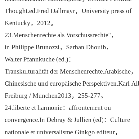
Thought.ed.Fred Dallmayr
，
University press of
Kentucky
，
2012
。
23.Menschenrechte als Vorschussrechte"
，
in Philippe Brunozzi
，
Sarhan Dhouib
，
Walter Pfannkuche (ed.)
：
Transkulturalität der Menschenrechte.Arabische
，
Chinesische und europäische Perspektiven.Karl Al
Freiburg / München2013
，
255-277
。
24.liberte et harmonie
：
affrontement ou
convergence.In Debray & Jullien (ed)
：
Culture
nationale et universalisme
.
Ginkgo editeur
，