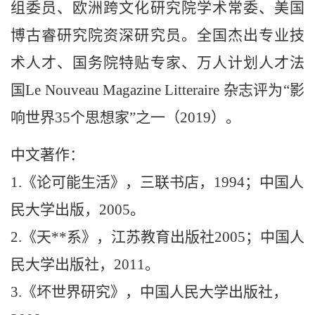
组委员
、
欧洲跨文化研究院学术常委
、
美国
博古睿研究院资深研究员
。
全国杰出专业技
术人才
、
国务院特贴专家
、
万人计划人才法
国
Le Nouveau Magazine Litteraire
杂志评为“影
响世界
35
个思想家”之一（
2019
）。
中文著作：
1.
《论可能生活》，三联书店，
1994
；中国人
民大学出版
，
2005
。
2.
《天**系》，江苏教育出版社
2005
；中国人
民大学出版社
，
2011
。
3.
《坏世界研究》，中国人民大学出版社
，