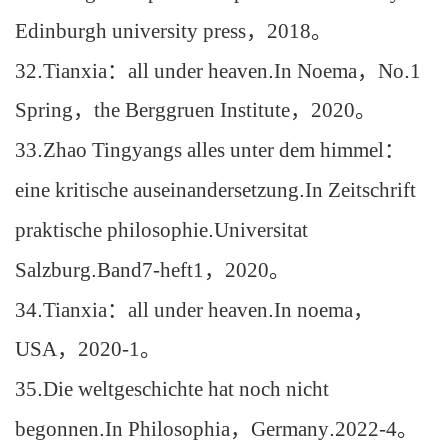
Edinburgh university press
，
2018
。
32
.
Tianxia
：
all under heaven
.
In Noema
，
No
.
1
Spring
，
the Berggruen Institute
，
2020
。
33
.
Zhao Tingyangs alles unter dem himmel
：
eine kritische auseinandersetzung
.
In Zeitschrift
praktische philosophie
.
Universitat
Salzburg
.
Band7-heft1
，
2020
。
34
.
Tianxia
：
all under heaven
.
In noema
，
USA
，
2020-1
。
35
.
Die weltgeschichte hat noch nicht
begonnen
.
In Philosophia
，
Germany
.
2022-4
。