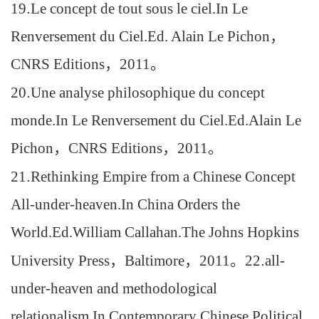
19
.
Le concept de tout sous le ciel.In Le
Renversement du Ciel.Ed. Alain Le Pichon
，
CNRS Editions
，
2011
。
20
.
Une analyse philosophique du concept
monde.In Le Renversement du Ciel.Ed.Alain Le
Pichon
，
CNRS Editions
，
2011
。
21
.
Rethinking Empire from a Chinese Concept
All-under-heaven.In China Orders the
World.Ed.William Callahan.The Johns Hopkins
University Press
，
Baltimore
，
2011
。
22
.
all-
under-heaven and methodological
relationalism.In Contemporary Chinese Political