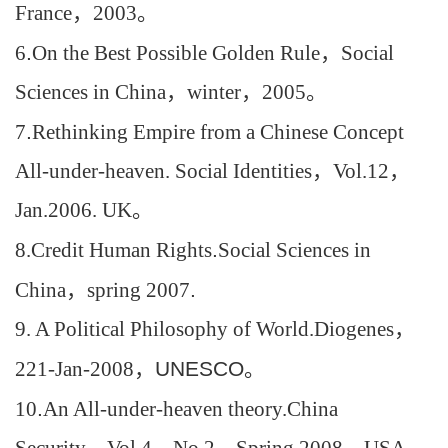
France
，
2003
。
6
.
On the Best Possible Golden Rule
，
Social
Sciences in China
，
winter
，
2005
。
7
.
Rethinking Empire from a Chinese Concept
All-under-heaven. Social Identities
，
Vol.12
，
Jan.2006. UK
。
8.Credit Human Rights
.
Social Sciences in
China
，
spring 2007
.
9. A Political Philosophy of World.Diogenes
，
221-Jan-2008
，
UNESCO
。
10
.
An All-under-heaven theory.China
Security
，
Vol.4
，
No 2
，
Spring 2008
，
USA
。