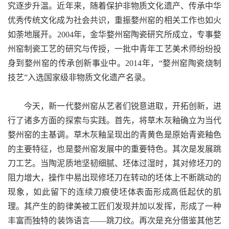
究逐步升温。近年来，随着保护非物质文化遗产、传承中华
优秀传统文化成为社会共识，重振婺州窑的相关工作也如火
如荼地展开。2004年，金华婺州窑陶瓷研究所成立，专事婺
州窑制瓷工艺的研究与传授，一批中青年工艺美术师纷纷投
身到婺州窑的传承创新事业中。2014年，“婺州窑陶瓷烧制
技艺”入选国家级非物质文化遗产名录。
今天，新一代婺州窑从艺者们锐意进取，开拓创新，进
行了诸多方面的探索与实践。首先，将草木灰釉确立为当代
婺州窑的主基调。草木灰釉呈现出的青黄色是原始青瓷釉色
的主要特征，也是婺州窑发展中的重要特色。其次是发展跳
刀工艺。当陶泥质地坚韧细腻、坯体过湿时，其对修坯刀的
阻力增大，操作中易出现修坯刀在转动的坯体上不断跳动的
现象，如此留下的连续刀痕使坯体表面形成高低起伏的肌
理。其产生的韵律美被工匠们发现并加以发挥，形成了一种
丰富而独特的装饰语言——跳刀纹。再次是充分借鉴其他艺