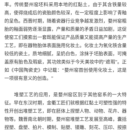
率。传统婺州窑坯料采用本地的红黏土，由于其含铁量较
高，使得烧成后的瓷胎颜色较深，在一定程度上影响了青釉
的呈色。西晋时期，随着瓷器行业竞争越发激烈，婺州窑粗
胎的釉面弱势逐渐显露，产量和质量的矛盾日益加剧，这促
使窑工们摸索出一套既能保证产品质量又能提高产量的生产
工艺，即在器物胎体表面施用化妆土。化妆土为氧化铁含量
较低的瓷土，质地细腻，呈奶白色，涂抹于坯胎表面，可掩
盖原有胎色及瑕疵，其功效类似于今天美妆中的“遮瑕”。正
如《中国陶瓷史》中记载：“婺州窑首创使用化妆土，这是
一项很有意义的创造。”
堆塑工艺的应用，是婺州窑区别于其他窑系的一大特
征。早在东汉时期，金衢工匠们就根据红黏土可塑性强的特
性开创出堆塑工艺，即在胚体上捏塑人物、动物、花卉、器
物等。魏晋南北朝时期，婺州窑堆塑工艺发展至高峰，囊括
捏塑、盘塑、拍片、模制、贴塑、镂雕、刻花、压印、按捺