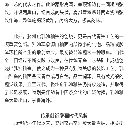
饰工艺的代表之作。此炉器形扁圆，盖顶钮边有一圈粗凹弦
纹，并设两熏口，钮首成鹤头状，肩部置双系并两道浅凹弦
纹作饰，整体施褐泛黄釉，简约大方，极富韵味。
此外，婺州窑乳浊釉瓷的创烧，更是古代青瓷工艺的一
项重要创新。乳浊现象源自釉面内部微小的气泡、晶粒或胶
体颗粒所产生的散射效应，最初被普遍视为一种瑕疵。唐代
窑工们经过不断实践与改良，在传统青瓷工艺基础上成功创
烧出乳浊釉瓷，使之成为一种具有独特美感的装饰工艺。乳
浊釉瓷的釉面呈天青色或月白色，晶莹润泽，具有荧光般的
视觉效果。直至元代，婺州窑乳浊釉瓷仍持续烧造，并取得
了长足发展，特别是伴随着中国茶文化的广泛传播，乳浊釉
瓷大量出口，享誉海外。
传承创新 彰显时代风貌
20世纪50年代以来，婺州窑古窑址被大量发掘，相关研