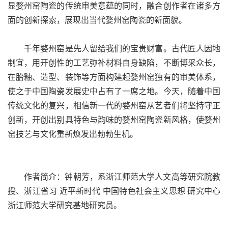
显婺州窑陶瓷的传统审美意蕴的同时，融合创作者在诸多方
面的创新探索，展现出当代婺州窑陶瓷的新面貌。
千年婺州窑是先人留给我们的宝贵财富。古代匠人因地
制宜，用开创性的工艺弥补材料自身缺陷，不断博采众长，
在胎釉、造型、装饰等方面构建起婺州窑独有的审美体系，
使之于中国陶瓷发展史中占有了一席之地。今天，随着中国
传统文化的复兴，相信新一代的婺州窑从艺者们将坚持守正
创新，开创出别具特色与韵味的婺州窑陶瓷新风格，使婺州
窑技艺与文化重新焕发出勃勃生机。
作者简介：钟朝芳，系浙江师范大学人文高等研究院教
授、浙江省习 近平新时代 中国特色社会主义思想 研究中心
浙江师范大学研究基地研究员。