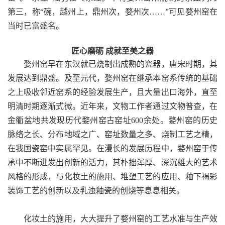
第三，称“碗，越州上，鼎州次，婺州次……”可见婺州窑在
当时已富盛名。
匠心磨砺 成就至美之器
婺州窑早在东汉就已烧制出成熟的瓷器，唐宋时期，其
发展达到鼎盛。及至元代，婺州窑在继承本窑系传统的基础
之上吸收邻近窑系的经验发展生产，且大量出口海外，直至
明清时期逐渐式微。近年来，文物工作者通过文物普查，在
金衢盆地共发现历代婺州窑古窑址600余处。婺州窑的历史
脉络之长、分布地域之广、窑址数量之多、烧制工艺之精，
在我国瓷窑中实属罕见。在漫长的发展历程中，婺州窑于传
承中不断迸发出创新的活力，其朴拙浑厚、深沉雄大的艺术
风格的形成，与化妆土的施用、堆塑工艺的应用、釉下褐彩
装饰工艺的创新以及乳浊釉瓷的创烧等息息相关。
化妆土的施用，大大提升了婺州窑的工艺水准与生产效