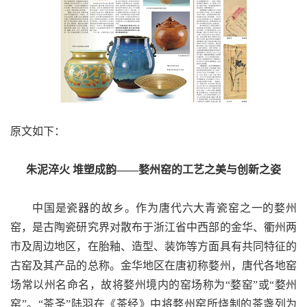
原文如下：
朱泥淬火 堆塑成韵——婺州窑的工艺之美与创新之姿
中国是瓷器的故乡。作为唐代六大青瓷窑之一的婺州
窑，是古陶瓷研究界对散布于浙江省中西部的金华、衢州两
市及周边地区，在胎釉、造型、装饰等方面具有共同特征的
古窑及其产品的总称。金华地区在唐初称婺州，唐代各地窑
场常以州名命名，故将婺州境内的窑场称为“婺窑”或“婺州
窑”。“茶圣”陆羽在《茶经》中将婺州窑所烧制的茶盏列为