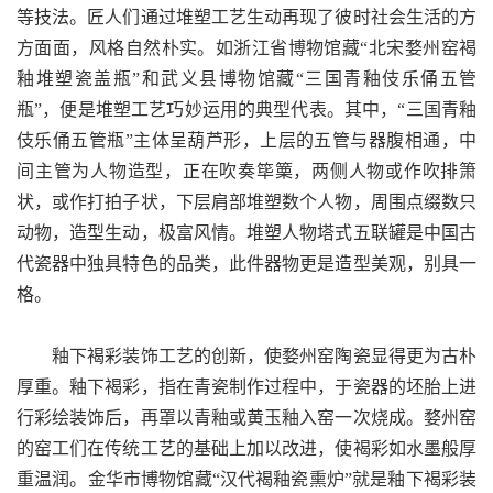
等技法。匠人们通过堆塑工艺生动再现了彼时社会生活的方
方面面，风格自然朴实。如浙江省博物馆藏“北宋婺州窑褐
釉堆塑瓷盖瓶”和武义县博物馆藏“三国青釉伎乐俑五管
瓶”，便是堆塑工艺巧妙运用的典型代表。其中，“三国青釉
伎乐俑五管瓶”主体呈葫芦形，上层的五管与器腹相通，中
间主管为人物造型，正在吹奏筚篥，两侧人物或作吹排箫
状，或作打拍子状，下层肩部堆塑数个人物，周围点缀数只
动物，造型生动，极富风情。堆塑人物塔式五联罐是中国古
代瓷器中独具特色的品类，此件器物更是造型美观，别具一
格。
釉下褐彩装饰工艺的创新，使婺州窑陶瓷显得更为古朴
厚重。釉下褐彩，指在青瓷制作过程中，于瓷器的坯胎上进
行彩绘装饰后，再罩以青釉或黄玉釉入窑一次烧成。婺州窑
的窑工们在传统工艺的基础上加以改进，使褐彩如水墨般厚
重温润。金华市博物馆藏“汉代褐釉瓷熏炉”就是釉下褐彩装