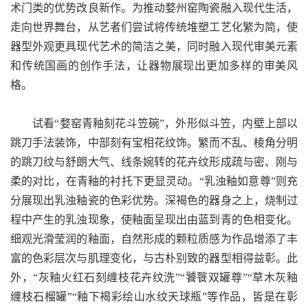
术门类的优势改良新作。为推动婺州窑陶瓷融入现代生活，
走向世界舞台，从艺者们尝试将传统堆塑工艺化繁为简，使
器型外观更具现代艺术的简洁之美，同时融入现代审美元素
和传统国画的创作手法，让器物展现出更加多样的审美风
格。
试看“婺窑青釉刻花斗笠碗”，外形似斗笠，内壁上部以
跳刀手法装饰，中部刻有宝相花纹饰。繁而不乱、棱角分明
的跳刀纹与舒朗大气、线条婉转的花卉纹形成疏与密、刚与
柔的对比，在青釉的衬托下更显灵动。“乳浊釉如意尊”则充
分展现出乳浊釉瓷的色彩优势。深褐色的器身之上，烧制过
程中产生的乳浊现象，使釉面呈现出由蓝到青的色相变化。
细观光滑莹润的釉面，自然形成的颗粒质感为作品增添了丰
富的色彩层次与肌理变化，与古朴别致的器型相得益彰。此
外，“灰釉火红石刻缠枝花卉纹洗”“饕餮双罐尊”“草木灰釉
缠枝石榴罐”“釉下褐彩绘山水纹天球瓶”等作品，皆是在彰